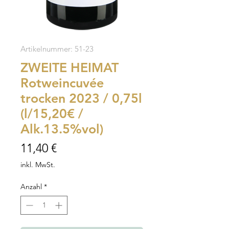
Artikelnummer: 51-23
ZWEITE HEIMAT
Rotweincuvée
trocken 2023 / 0,75l
(l/15,20€ /
Alk.13.5%vol)
Preis
11,40 €
inkl. MwSt.
Anzahl
*