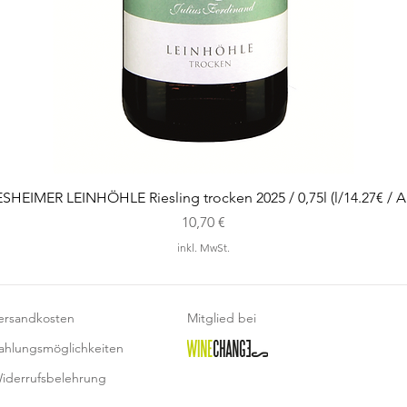
SHEIMER LEINHÖHLE Riesling trocken 2025 / 0,75l (l/14.27€ / Al
Preis
10,70 €
inkl. MwSt.
ersandkosten
Mitglied bei
ahlungsmöglichkeiten
iderrufsbelehrung