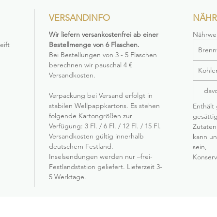
VERSANDINFO
NÄHR
Wir liefern versankostenfrei ab einer
Nährwer
eift
Bestellmenge von 6 Flaschen.
Brenn
Bei Bestellungen von 3 - 5 Flaschen
berechnen wir pauschal 4 €
Kohle
Versandkosten.
davo
Verpackung bei Versand erfolgt in
stabilen Wellpappkartons. Es stehen
Enthält
folgende Kartongrößen zur
gesätti
Verfügung: 3 Fl. / 6 Fl. / 12 Fl. / 15 Fl.
Zutaten
Versandkosten gültig innerhalb
kann un
deutschem Festland.
sein,
Inselsendungen werden nur –frei-
Konserv
Festlandstation geliefert. Lieferzeit 3-
5 Werktage.