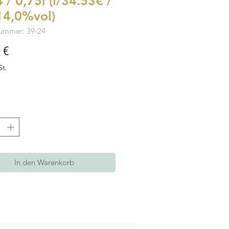
 / 0,75l (l/34.53€ /
14,0%vol)
nummer: 39-24
Preis
 €
St.
In den Warenkorb