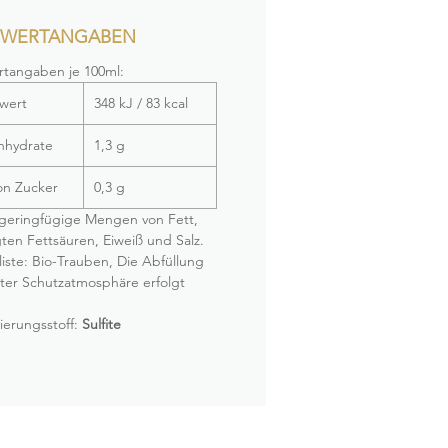
WERTANGABEN
tangaben je 100ml:
wert
348 kJ / 83 kcal
nhydrate
1,3 g
n Zucker
0,3 g
 geringfügige Mengen von Fett,
gten Fettsäuren, Eiweiß und Salz.
liste: Bio-Trauben, Die Abfüllung
ter Schutzatmosphäre erfolgt
ierungsstoff:
Sulfite